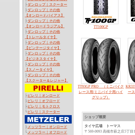
├
ダンロップ｜スクーター
├
ダンロップ｜その他
【オンロードバイアス】
├
ダンロップ｜その他
【オンロードラジアル】
TT100GP
├
ダンロップ｜その他
【トレールタイヤ】
├
ダンロップ｜その他
【ビンテージタイヤ】
├
ダンロップ｜その他
【ビジネスタイヤ】
├
ダンロップ｜その他
【スノータイヤ】
├
ダンロップ｜その他
【スクーター＆レジャー】
TT93GP PRO （ミニバイク
KR3
レース用/ミニバイク用ハイ
ース
├
ピレリ｜オンロード
グリップ）
├
ピレリ｜オフロード
├
ピレリ｜モトクロス
└
ピレリ｜スクーター
ショップ概要
タイヤ広場 トーマス
├
メッツラー｜オンロード
〒569-0093 高槻市萩之庄5丁目
└
メッツラー｜オフロード