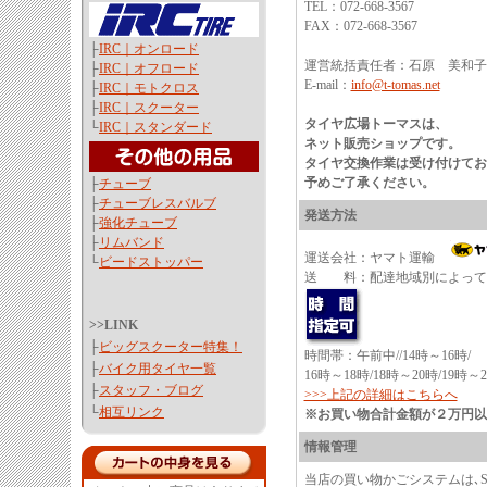
TEL：072-668-3567
FAX：072-668-3567
├
IRC｜オンロード
運営統括責任者：石原 美和子
├
IRC｜オフロード
E-mail：
info@t-tomas.net
├
IRC｜モトクロス
├
IRC｜スクーター
タイヤ広場トーマスは、
└
IRC｜スタンダード
ネット販売ショップです。
タイヤ交換作業は受け付けてお
予めご了承ください。
├
チューブ
├
チューブレスバルブ
発送方法
├
強化チューブ
├
リムバンド
運送会社：ヤマト運輸
└
ビードストッパー
送 料：配達地域別によって
>>LINK
├
ビッグスクーター特集！
時間帯：午前中//14時～16時/
├
バイク用タイヤ一覧
16時～18時/18時～20時/19時～
├
スタッフ・ブログ
>>>上記の詳細はこちらへ
└
相互リンク
※お買い物合計金額が２万円以
情報管理
当店の買い物かごシステムは､S