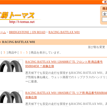
ホーム
>
BRIDGESTONE｜ON ROAD
>
RACING BATTLAX W01
RACING BATTLAX W01
並び順を変更
 [
5
] 商品中 [
1
-
5
] 商品を表示しています。
RACING BATTLAX W01 120/600R17 TL フロント用 商品番号
RMR04858 ＊画像左側
悪天候下でも安定の走行を実現するRACING BATTLAX W0
グ性能を兼ね備え、ウェット路面でのトップクラスのハンドリ
ーに最適。
RACING BATTLAX W01 190/650R17 TL リア用 商品番号RMR04
画像右側
悪天候下でも安定の走行を実現するRACING BATTLAX W0