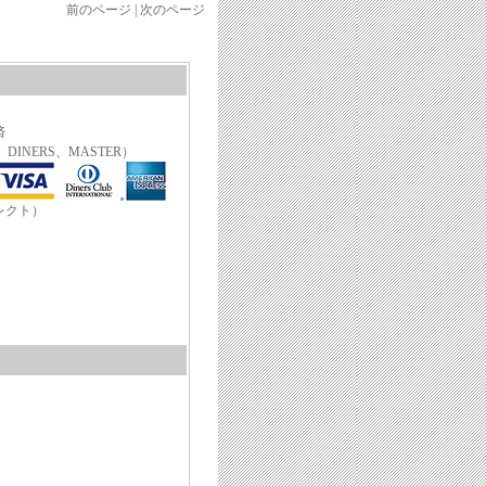
前のページ | 次のページ
済
、DINERS、MASTER）
レクト）