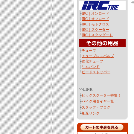
全
├
IRC｜オンロード
├
IRC｜オフロード
├
IRC｜モトクロス
├
IRC｜スクーター
└
IRC｜スタンダード
├
チューブ
├
チューブレスバルブ
├
強化チューブ
├
リムバンド
└
ビードストッパー
>>LINK
├
ビッグスクーター特集！
├
バイク用タイヤ一覧
├
スタッフ・ブログ
└
相互リンク