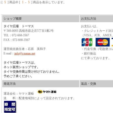
 [
5
] 商品中 [
1
-
5
] 商品を表示しています。
ショップ概要
お支払方法
タイヤ広場 トーマス
お支払いは、
〒569-0093 高槻市萩之庄5丁目1番2号
・クレジットカード決
TEL：072-668-3567
（VISA、JCB、AMEX
FAX：072-668-3567
運営統括責任者：石原 美和子
・代金引換（宅急便コ
E-mail：
info@t-tomas.net
・銀行振込
にて承っております。
タイヤ広場トーマスは、
ネット販売ショップです。
タイヤ交換作業は受け付けておりません。
予めご了承ください。
発送方法
返品・交換
運送会社：ヤマト運輸
送 料：配達地域別によって設定されております。