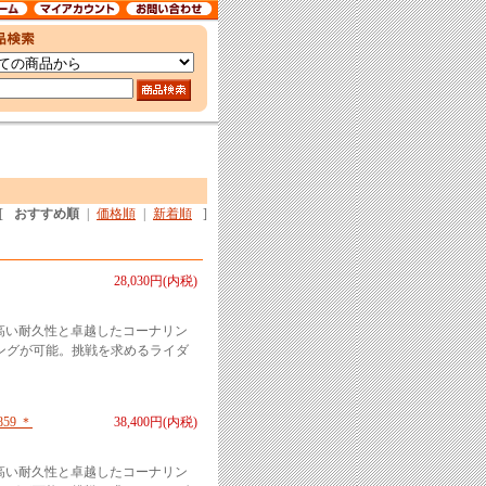
[
おすすめ順
|
価格順
|
新着順
]
28,030円(内税)
1。高い耐久性と卓越したコーナリン
ングが可能。挑戦を求めるライダ
859 ＊
38,400円(内税)
1。高い耐久性と卓越したコーナリン